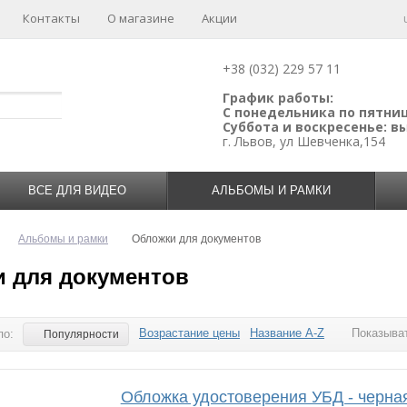
Контакты
О магазине
Акции
+38 (032) 229 57 11
График работы:
С понедельника по пятницу
Суббота и воскресенье: 
г. Львов, ул Шевченка,154
ВСЕ ДЛЯ ВИДЕО
АЛЬБОМЫ И РАМКИ
Альбомы и рамки
Обложки для документов
 для документов
Возрастание цены
Название A-Z
Показыват
по:
Популярности
Обложка удостоверения УБД - черна