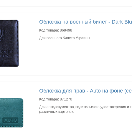
Обложка на военный билет - Dark Bl
Код товара:
868498
Для военного билета Украины.
Обложка для прав - Auto на фоне (ce
Код товара:
871270
Для автодокументов, водительского удостоверения и т
различных карточек.