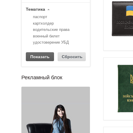
Тематика
паспорт
картхолдер
водительские права
военный билет
удостоверение УБД
Рекламный блок
1
2
3
4