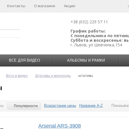
Контакты
О магазине
Акции
+38 (032) 229 57 11
График работы:
С понедельника по пятницу
Суббота и воскресенье: 
г. Львов, ул Шевченка,154
ВСЕ ДЛЯ ВИДЕО
АЛЬБОМЫ И РАМКИ
Фото и видео
Штативы и моноподы
штативы
ы
Возрастание цены
Название A-Z
Показыват
по:
Популярности
Arsenal ARS-3908