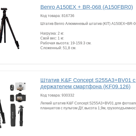
Benro A150EX + BR-068 (A150FBR0)
Код товара:
816736
Штатив Benro Алюминевый штатив (KIT) A150EX+BR-0
Нагрузка: 2 кг.
Свой вес: 1 кг.
Рабочая высота: 19-159.3 см.
Сложенный: 51,8 см.
Штатив K&F Concept S255A3+BV01 с 
держателем смартфона (KF09.126)
Код товара:
930332
Легкий штатив K&F Concept S255A3+BV01 для фотоап
планшетов с пультом ДУ, высота 1,9м, грузоподъемност