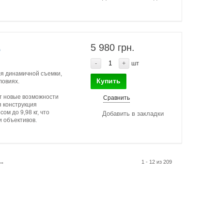
L
5 980 грн.
-
+
шт
я динамичной съемки,
Купить
ловиях.
т новые возможности
Сравнить
 конструкция
м до 9,98 кг, что
Добавить в закладки
 объективов.
→
1 - 12 из 209