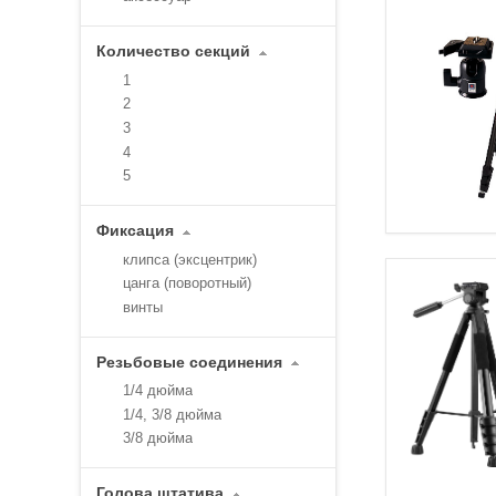
Количество секций
1
2
3
4
5
Фиксация
клипса (эксцентрик)
цанга (поворотный)
винты
Резьбовые соединения
1/4 дюйма
1/4, 3/8 дюйма
3/8 дюйма
Голова штатива