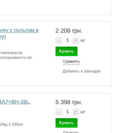
ey с пультом и
2 208 грн.
ey)
-
+
шт
Купить
тоаппаратов,
узоподъемность 4кг
Сравнить
Добавить в закладки
4A7+BH-28L,
5 398 грн.
-
+
шт
Купить
10kg, h 230cm