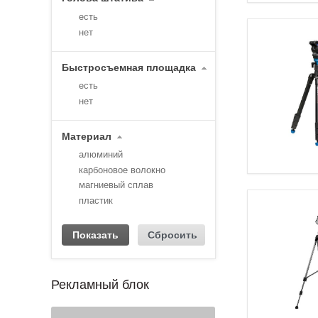
есть
нет
Быстросъемная площадка
есть
нет
Материал
алюминий
карбоновое волокно
магниевый сплав
пластик
Рекламный блок
1
2
3
4