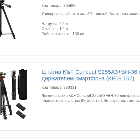
Код товара:
865686
Универсальный штатив с 3D головой. Быстросъемная 
Нагрузка: 2.5 кг
Свой вес: 1.2 кг
Рабочая высота: 150 см
Штатив K&F Concept S255A3+BH-36 с
держателем смартфона (KF09.157)
Код товара:
930331
Легкий штатив K&F Concept S255A3+BH-36 для фотоа
планшетов с пультом ДУ, высота 1,9м, грузоподъемност