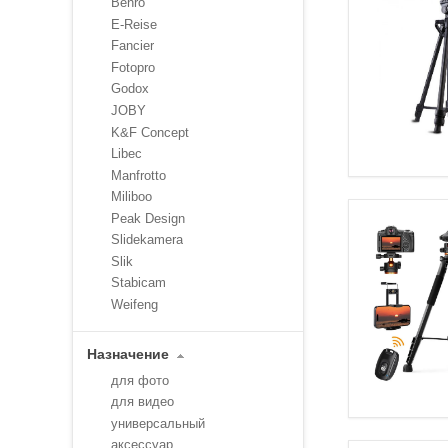
Benro
E-Reise
Fancier
Fotopro
Godox
JOBY
K&F Concept
Libec
Manfrotto
Miliboo
Peak Design
Slidekamera
Slik
Stabicam
Weifeng
Назначение
для фото
для видео
универсальный
аксессуар