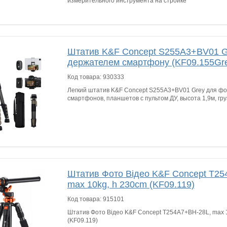
измерительного инструмента на стройке
Штатив K&F Concept S255A3+BV01 Gr
держателем смартфону (KF09.155Gr
Код товара:
930333
Легкий штатив K&F Concept S255A3+BV01 Grey для фо
смартфонов, планшетов с пультом ДУ, высота 1,9м, гр
Штатив Фото Відео K&F Concept T25
max 10kg, h 230cm (KF09.119)
Код товара:
915101
Штатив Фото Відео K&F Concept T254A7+BH-28L, max 
(KF09.119)