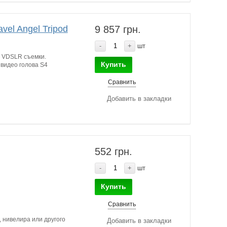
vel Angel Tripod
9 857 грн.
-
+
шт
я VDSLR съемки.
Купить
видео голова S4
Сравнить
Добавить в закладки
552 грн.
-
+
шт
Купить
Сравнить
 нивелира или другого
Добавить в закладки