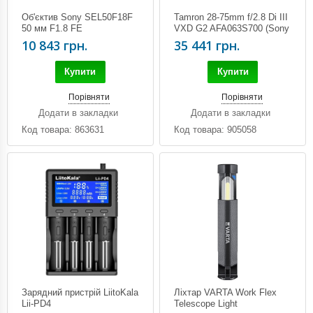
Об'єктив Sony SEL50F18F
Tamron 28-75mm f/2.8 Di III
50 мм F1.8 FE
VXD G2 AFA063S700 (Sony
E)
10 843 грн.
35 441 грн.
Купити
Купити
Порівняти
Порівняти
Додати в закладки
Додати в закладки
Код товара: 863631
Код товара: 905058
Зарядний пристрій LiitoKala
Ліхтар VARTA Work Flex
Lii-PD4
Telescope Light