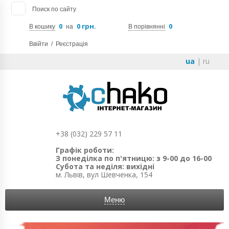
Поиск по сайту
0
0 грн.
0
В кошику
на
В порівнянні
Ввійти
/
Реєстрація
ua
|
ru
+38 (032) 229 57 11
Графік роботи:
З понеділка по п'ятницю: з 9-00 до 16-00
Субота та неділя: вихідні
м. Львів, вул Шевченка, 154
Меню