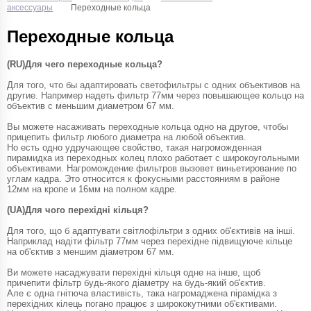
аксессуары
Переходные кольца
Переходные кольца
(RU)Для чего переходные кольца?
Для того, что бы адаптировать светофильтры с одних объективов на
другие. Например надеть фильтр 77мм через повышающее кольцо на
объектив с меньшим диаметром 67 мм.
Вы можете насаживать переходные кольца одно на другое, чтобы
прицепить фильтр любого диаметра на любой объектив.
Но есть одно удручающее свойство, такая нагроможденная
пирамидка из переходных колец плохо работает с широкоугольными
объективами. Нагромождение фильтров вызовет виньетирование по
углам кадра. Это относится к фокусными расстояниям в районе
12мм на кропе и 16мм на полном кадре.
(UA)Для чого перехідні кільця?
Для того, що б адаптувати світлофільтри з одних об'єктивів на інші.
Наприклад надіти фільтр 77мм через перехідне підвищуюче кільце
на об'єктив з меншим діаметром 67 мм.
Ви можете насаджувати перехідні кільця одне на інше, щоб
причепити фільтр будь-якого діаметру на будь-який об'єктив.
Але є одна гнітюча властивість, така нагромаджена пірамідка з
перехідних кілець погано працює з ширококутними об'єктивами.