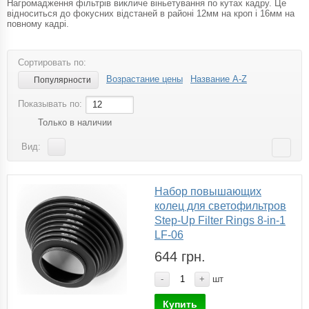
Нагромадження фільтрів викличе віньетування по кутах кадру. Це
відноситься до фокусних відстаней в районі 12мм на кроп і 16мм на
повному кадрі.
Сортировать по:
Возрастание цены
Название A-Z
Популярности
Показывать по:
12
Только в наличии
Вид:
Набор повышающих
колец для светофильтров
Step-Up Filter Rings 8-in-1
LF-06
644 грн.
-
+
шт
Купить