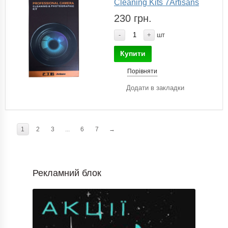
Cleaning Kits 7Artisans
230 грн.
-
+
шт
Купити
Порівняти
Додати в закладки
1
2
3
...
6
7
→
Рекламний блок