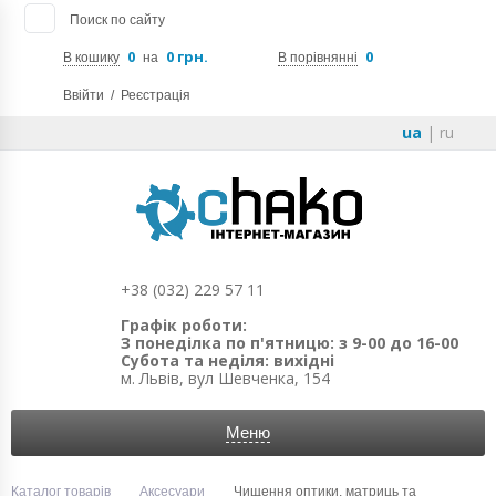
Поиск по сайту
0
0 грн.
0
В кошику
на
В порівнянні
Ввійти
/
Реєстрація
ua
|
ru
+38 (032) 229 57 11
Графік роботи:
З понеділка по п'ятницю: з 9-00 до 16-00
Субота та неділя: вихідні
м. Львів, вул Шевченка, 154
Меню
Каталог товарів
Аксесуари
Чищення оптики, матриць та