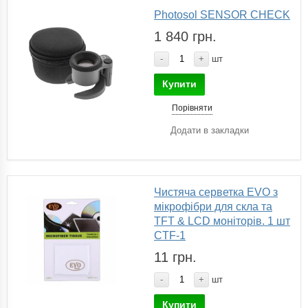
Photosol SENSOR CHECK
1 840 грн.
-
+
шт
Купити
Порівняти
Додати в закладки
Чистяча серветка EVO з
мікрофібри для скла та
TFT & LCD моніторів. 1 шт
CTF-1
11 грн.
-
+
шт
Купити