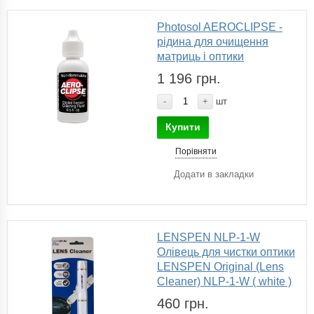
Photosol AEROCLIPSE -
рідина для очищення
матриць і оптики
1 196 грн.
-
+
шт
Купити
Порівняти
Додати в закладки
LENSPEN NLP-1-W
Олівець для чистки оптики
LENSPEN Original (Lens
Cleaner) NLP-1-W ( white )
460 грн.