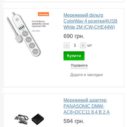
Мережевий фільтр
СolorWay 4 розетки/4USB
White 2M (CW-CHE44W)
690 грн.
-
+
шт
Купити
Порівняти
Додати в закладки
Мережевий адаптер
PANASONIC DMW-
AC8+DCC11 8,4 В 2 А
594 грн.