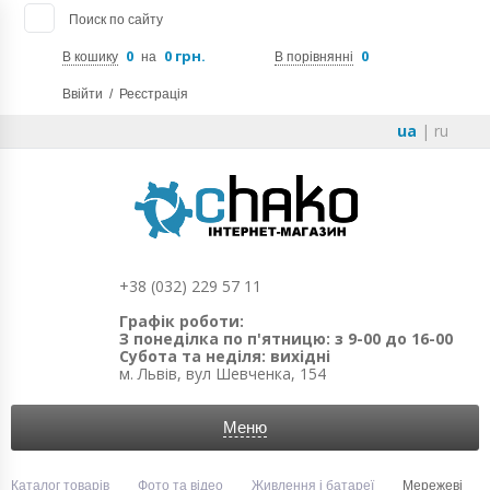
Поиск по сайту
0
0 грн.
0
В кошику
на
В порівнянні
Ввійти
/
Реєстрація
ua
|
ru
+38 (032) 229 57 11
Графік роботи:
З понеділка по п'ятницю: з 9-00 до 16-00
Субота та неділя: вихідні
м. Львів, вул Шевченка, 154
Меню
Каталог товарів
Фото та відео
Живлення і батареї
Мережеві