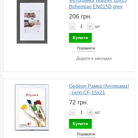
Фоторамка Walther 10х15
Bohemian EN015D grey
206 грн.
-
+
шт
Купити
Порівняти
Додати в закладки
Gedeon Рамка (Антирама)
- скло CF-15х21
72 грн.
-
+
шт
Купити
Порівняти