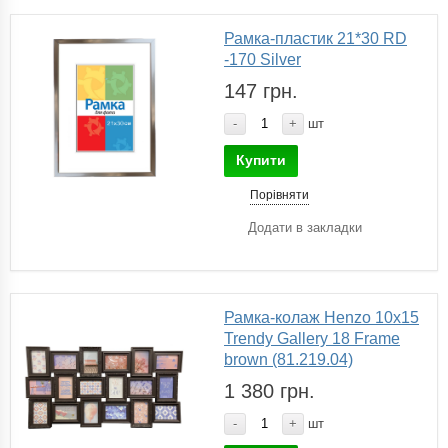
Рамка-пластик 21*30 RD
-170 Silver
147 грн.
-
+
шт
Купити
Порівняти
Додати в закладки
Рамка-колаж Henzo 10х15
Trendy Gallery 18 Frame
brown (81.219.04)
1 380 грн.
-
+
шт