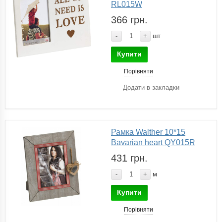
RL015W
366 грн.
-
+
шт
Купити
Порівняти
Додати в закладки
Рамка Walther 10*15
Bavarian heart QY015R
431 грн.
-
+
м
Купити
Порівняти