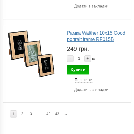
Додати в закладки
Рамка Walther 10х15 Good
portrait frame RF015B
249 грн.
-
+
шт
Купити
Порівняти
Додати в закладки
1
2
3
...
42
43
→