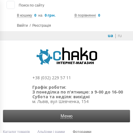
Поиск по сайту
0
0 грн.
0
В кошику
на
В порівнянні
Ввійти
/
Реєстрація
ua
|
ru
+38 (032) 229 57 11
Графік роботи:
З понеділка по п'ятницю: з 9-00 до 16-00
Субота та неділя: вихідні
м. Львів, вул Шевченка, 154
Меню
Каталог товарів
Альбоми і рамки
Фоторамки