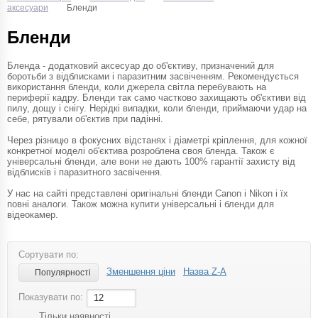
аксесуари
Бленди
Бленди
Бленда - додатковий аксесуар до об'єктиву, призначений для
боротьби з відблисками і паразитним засвіченням. Рекомендується
використання бленди, коли джерела світла перебувають на
периферії кадру. Бленди так само частково захищають об'єктиви від
пилу, дощу і снігу. Нерідкі випадки, коли бленди, приймаючи удар на
себе, рятували об'єктив при падінні.
Через різницю в фокусних відстанях і діаметрі кріплення, для кожної
конкретної моделі об'єктива розроблена своя бленда. Також є
універсальні бленди, але вони не дають 100% гарантії захисту від
відблисків і паразитного засвічення.
У нас на сайті представлені оригінальні бленди Canon і Nikon і їх
повні аналоги. Також можна купити універсальні і бленди для
відеокамер.
Сортувати по:
Зменшення ціни
Назва Z-A
Популярності
Показувати по:
12
Тільки наявності