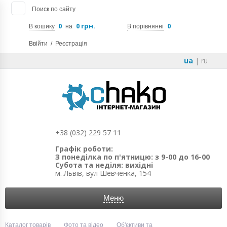
Поиск по сайту
0
0 грн.
0
В кошику
на
В порівнянні
Ввійти
/
Реєстрація
ua
|
ru
+38 (032) 229 57 11
Графік роботи:
З понеділка по п'ятницю: з 9-00 до 16-00
Субота та неділя: вихідні
м. Львів, вул Шевченка, 154
Меню
Каталог товарів
Фото та відео
Об'єктиви та