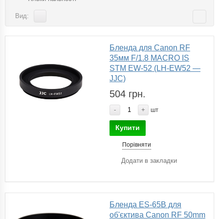
Вид:
Бленда для Canon RF
35мм F/1.8 MACRO IS
STM EW-52 (LH-EW52 —
JJC)
504 грн.
-
+
шт
Купити
Порівняти
Додати в закладки
Бленда ES-65B для
об'єктива Canon RF 50mm