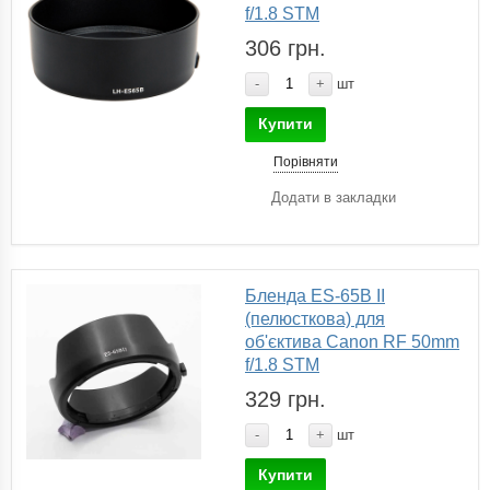
f/1.8 STM
306 грн.
-
+
шт
Купити
Порівняти
Додати в закладки
Бленда ES-65B II
(пелюсткова) для
об'єктива Canon RF 50mm
f/1.8 STM
329 грн.
-
+
шт
Купити