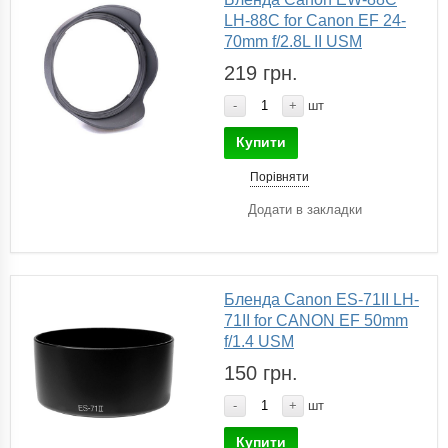
LH-88C for Canon EF 24-
70mm f/2.8L II USM
219 грн.
-
+
шт
Купити
Порівняти
Додати в закладки
Бленда Canon ES-71II LH-
71II for CANON EF 50mm
f/1.4 USM
150 грн.
-
+
шт
Купити