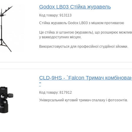
Godox LB03 Стійка журавель
Код товару:
913113
Стійка журавель Godox LB03 з мішком противагою
Це стійка зі штангою (журавель), що розширює можлив
у важкодоступних місцях.
Використовується для професійної студійної зйомки.
CLD-9HS - `Falcon Тримач комбінов
"
Код товару:
817912
Універсальний кутовий тримач спалаху і фотозонтів.