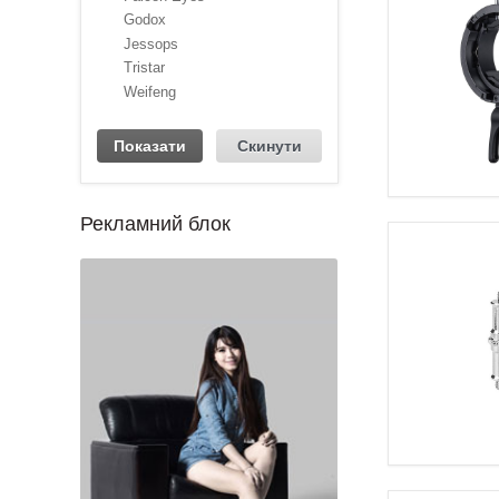
Godox
Jessops
Tristar
Weifeng
Рекламний блок
1
2
3
4