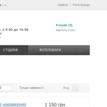
a
|
ru
Увійти
/
Регістрація
Кошик (0)
 з 9-00 до 16-00
вартість 0 грн.
і
4
СТУДІЙНЕ
ФОТОТОВАРИ
...
2
Тільки наявності
Вид:
я накамерних
1 150 грн.