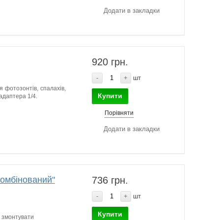
Додати в закладки
920 грн.
-
+
шт
 фотозонтів, спалахів,
Купити
-адаптера 1/4.
Порівняти
Додати в закладки
комбінований"
736 грн.
-
+
шт
Купити
є змонтувати