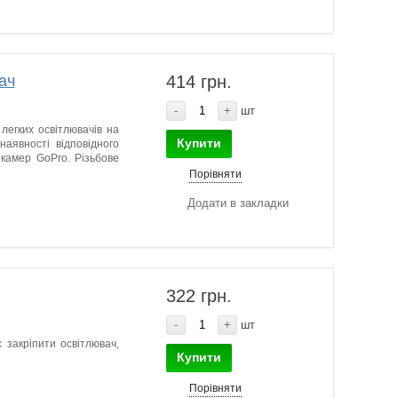
ач
414 грн.
-
+
шт
легких освітлювачів на
Купити
наявності відповідного
камер GoPro. Різьбове
Порівняти
Додати в закладки
322 грн.
-
+
шт
 закріпити освітлювач,
Купити
Порівняти