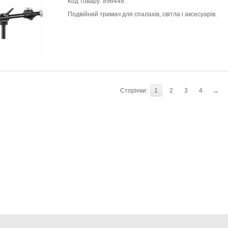
Код товару:
896448
Подвійний тримач для спалахів, світла і аксесуарів.
Сторінки:
1
2
3
4
→