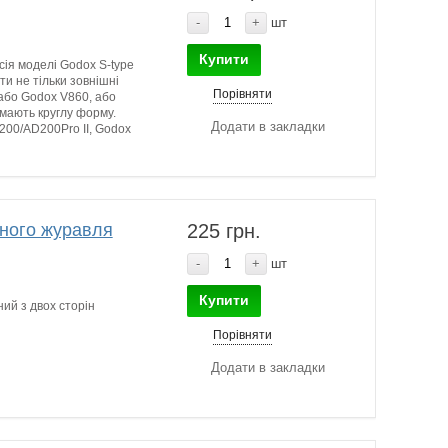
-
+
шт
Купити
сія моделі Godox S-type
ти не тільки зовнішні
Порівняти
або Godox V860, або
 мають круглу форму.
Додати в закладки
200/AD200Pro II, Godox
йного журавля
225 грн.
-
+
шт
Купити
ий з двох сторін
Порівняти
Додати в закладки