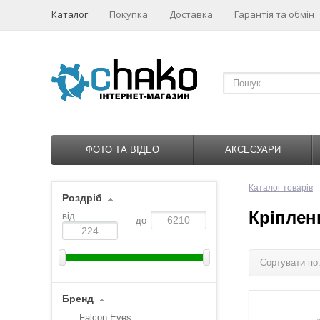
Каталог
Покупка
Доставка
Гарантія та обмін
ФОТО ТА ВІДЕО
АКСЕСУАРИ
Каталог товарів
Роздріб
Кріплен
від
до
Сортувати по
Бренд
Falcon Eyes