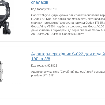
спалахів
Код товару:
930790
Godox S3-type - утримувача для спалахів оновлена вер
і Godox S2-type, все також дає можливість встановлюва
спалахи прямокутної форми, наприклад Godox TT685, 
Godox Ving V350 і подібні за формою, але Godox V100
Дане кріплення підходить і до серій спалахів Godox AD
AD100Pro/AD100Pro II, Godox AD300Pro.
Адаптер-перехідник S-022 для студі
1/4' та 3/8
Код товару:
928812
Адаптер-втулка типу "Студійний палець", який оснащен
різьбою 1/4' і 3/8'