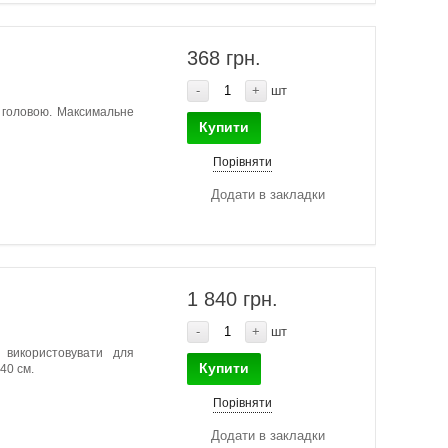
368 грн.
-
+
шт
ї головою. Максимальне
Купити
Порівняти
Додати в закладки
1 840 грн.
-
+
шт
 використовувати для
Купити
40 см.
Порівняти
Додати в закладки