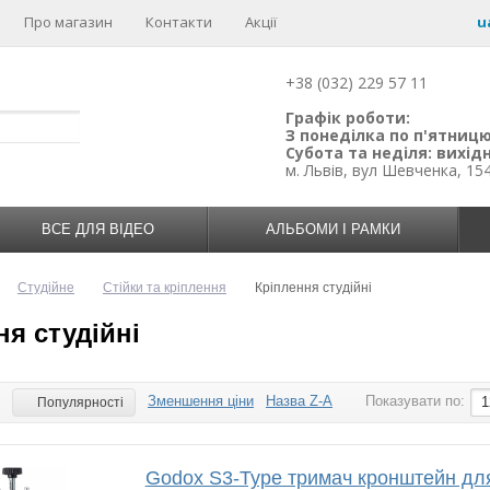
Про магазин
Контакти
Акції
u
+38 (032) 229 57 11
Графік роботи:
З понеділка по п'ятницю:
Субота та неділя: вихідн
м. Львів, вул Шевченка, 15
ВСЕ ДЛЯ ВІДЕО
АЛЬБОМИ І РАМКИ
Студійне
Стійки та кріплення
Кріплення студійні
ня студійні
Зменшення ціни
Назва Z-A
Показувати по:
:
1
Популярності
Godox S3-Type тримач кронштейн дл