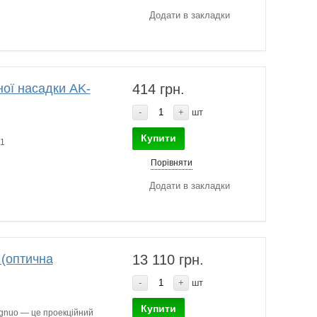
Додати в закладки
ої насадки AK-
414 грн.
-
+
шт
Купити
21
Порівняти
Додати в закладки
 (оптична
13 110 грн.
-
+
шт
Купити
ongnuo — це проекційний