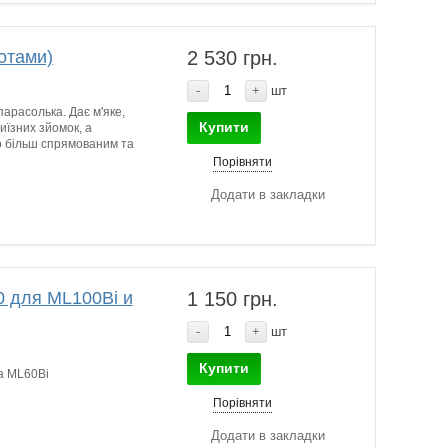
отами)
2 530 грн.
-
+
шт
арасолька. Дає м'яке,
Купити
иїзних зйомок, а
ло більш спрямованим та
Порівняти
Додати в закладки
 для ML100Bi и
1 150 грн.
-
+
шт
Купити
а ML60Bi
Порівняти
Додати в закладки