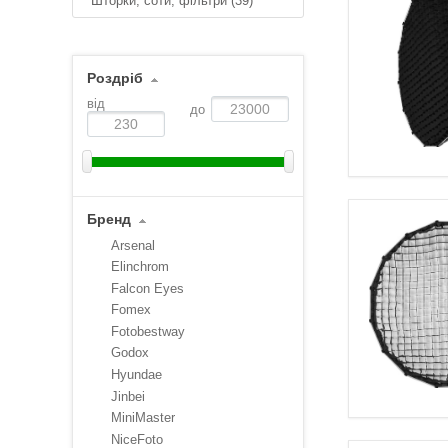
Шторки, соти, фільтри
(39)
Роздріб
від
до
Бренд
Arsenal
Elinchrom
Falcon Eyes
Fomex
Fotobestway
Godox
Hyundae
Jinbei
MiniMaster
NiceFoto