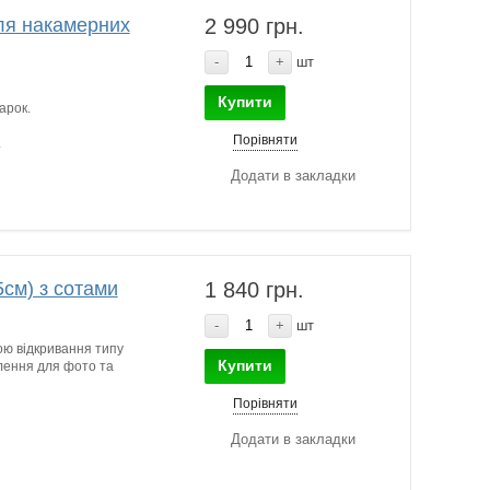
ля накамерних
2 990 грн.
-
+
шт
Купити
арок.
Порівняти
.
Додати в закладки
см) з сотами
1 840 грн.
-
+
шт
ю відкривання типу
Купити
тлення для фото та
Порівняти
Додати в закладки