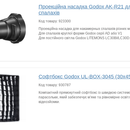
Проекційна насадка Godox AK-R21 д
спалахів
Код товару:
923300
Проекційна насадка для накамерных спалахів різних м
Для спалахів круглої форми Godox серії AD або V1
Для постійного світла Godox LITEMONS LC30BI/LC30D
Софтбокс Godox UL-BOX-3045 (30x45
Код товару:
930787
Компактний прямокутний софтбокс із швидкою системо
парасольки, який забезпечує м’яке та рівномірне осві
відеозйомки.