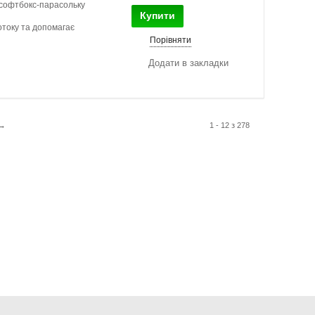
 софтбокс-парасольку
Купити
отоку та допомагає
Порівняти
Додати в закладки
→
1 - 12 з 278