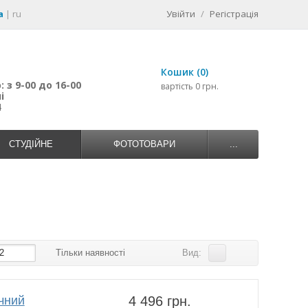
a
|
ru
Увійти
/
Регістрація
Кошик (0)
 з 9-00 до 16-00
вартість 0 грн.
і
4
СТУДІЙНЕ
ФОТОТОВАРИ
...
2
Тільки наявності
Вид:
чний
4 496 грн.