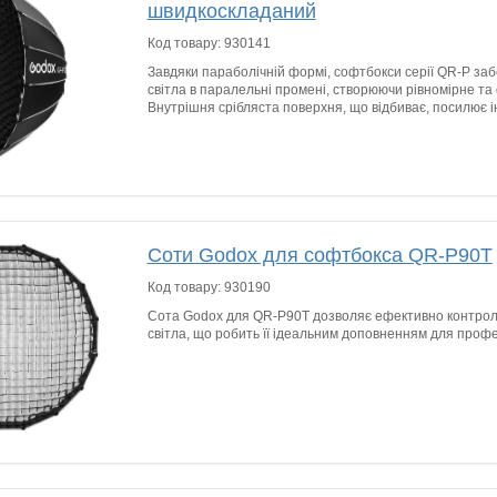
швидкоскладаний
Код товару:
930141
Завдяки параболічній формі, софтбокси серії QR-P з
світла в паралельні промені, створюючи рівномірне та
Внутрішня срібляста поверхня, що відбиває, посилює ін
Соти Godox для софтбокса QR-P90T
Код товару:
930190
Сота Godox для QR-P90T дозволяє ефективно контро
світла, що робить її ідеальним доповненням для профе