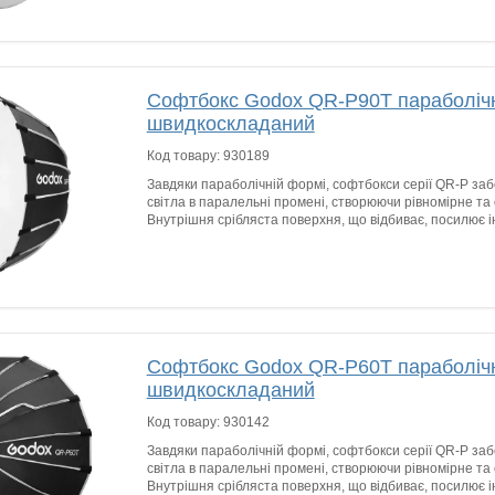
Софтбокс Godox QR-P90T параболіч
швидкоскладаний
Код товару:
930189
Завдяки параболічній формі, софтбокси серії QR-P з
світла в паралельні промені, створюючи рівномірне та
Внутрішня срібляста поверхня, що відбиває, посилює ін
Софтбокс Godox QR-P60T параболіч
швидкоскладаний
Код товару:
930142
Завдяки параболічній формі, софтбокси серії QR-P з
світла в паралельні промені, створюючи рівномірне та
Внутрішня срібляста поверхня, що відбиває, посилює ін