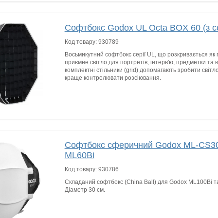
Софтбокс Godox UL Octa BOX 60 (з с
Код товару:
930789
Восьмикутний софтбокс серії UL, що розкривається як п
приємне світло для портретів, інтерв'ю, предметки та в
комплектні стільники (grid) допомагають зробити світ
краще контролювати розсіювання.
Софтбокс сферичний Godox ML-CS30
ML60Bi
Код товару:
930786
Складаний софтбокс (China Ball) для Godox ML100Bi т
Діаметр 30 см.