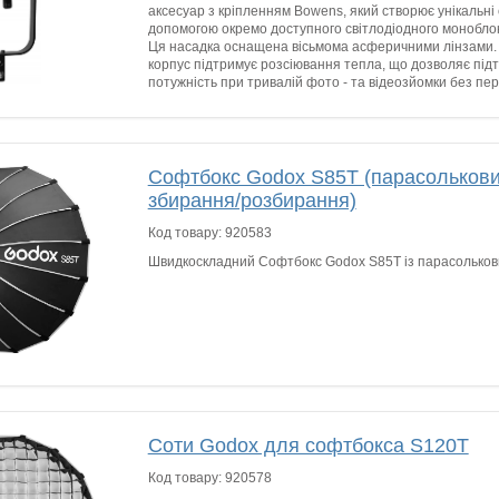
аксесуар з кріпленням Bowens, який створює унікальні 
допомогою окремо доступного світлодіодного монобло
Ця насадка оснащена вісьмома асферичними лінзами. 
корпус підтримує розсіювання тепла, що дозволяє під
потужність при тривалій фото - та відеозйомки без пере
Софтбокс Godox S85T (парасолькови
збирання/розбирання)
Код товару:
920583
Швидкоскладний Софтбокс Godox S85T із парасолько
Соти Godox для софтбокса S120T
Код товару:
920578