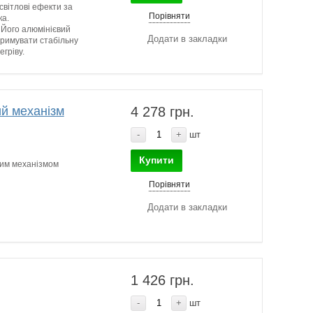
світлові ефекти за
Порівняти
ка.
Його алюмінієвий
Додати в закладки
тримувати стабільну
гріву.
й механізм
4 278 грн.
-
+
шт
Купити
вим механізмом
Порівняти
Додати в закладки
1 426 грн.
-
+
шт