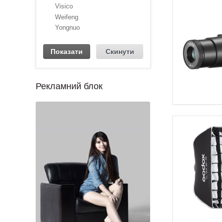
Visico
Weifeng
Yongnuo
Рекламний блок
1
2
3
4