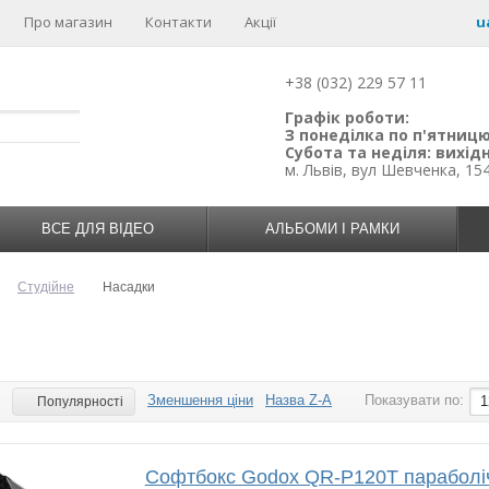
Про магазин
Контакти
Акції
u
+38 (032) 229 57 11
Графік роботи:
З понеділка по п'ятницю:
Субота та неділя: вихідн
м. Львів, вул Шевченка, 15
ВСЕ ДЛЯ ВІДЕО
АЛЬБОМИ І РАМКИ
Студійне
Насадки
Зменшення ціни
Назва Z-A
Показувати по:
:
1
Популярності
Софтбокс Godox QR-P120T параболі