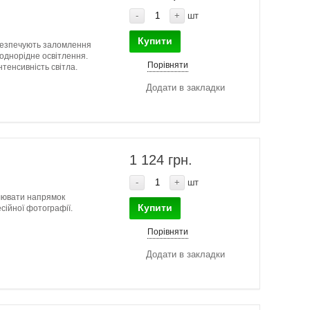
-
+
шт
Купити
абезпечують заломлення
 однорідне освітлення.
Порівняти
тенсивність світла.
Додати в закладки
1 124 грн.
-
+
шт
лювати напрямок
Купити
сійної фотографії.
Порівняти
Додати в закладки