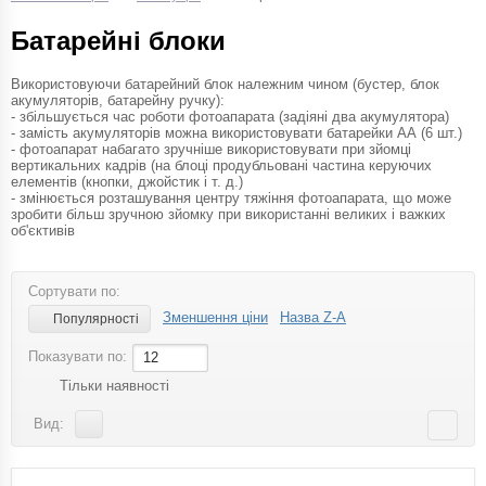
Батарейні блоки
Використовуючи батарейний блок належним чином (бустер, блок
акумуляторів, батарейну ручку):
- збільшується час роботи фотоапарата (задіяні два акумулятора)
- замість акумуляторів можна використовувати батарейки АА (6 шт.)
- фотоапарат набагато зручніше використовувати при зйомці
вертикальних кадрів (на блоці продубльовані частина керуючих
елементів (кнопки, джойстик і т. д.)
- змінюється розташування центру тяжіння фотоапарата, що може
зробити більш зручною зйомку при використанні великих і важких
об'єктивів
Сортувати по:
Зменшення ціни
Назва Z-A
Популярності
Показувати по:
12
Тільки наявності
Вид: