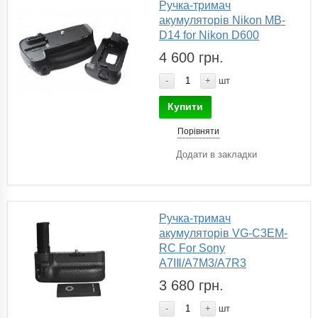
Ручка-тримач
акумуляторів Nikon MB-
D14 for Nikon D600
4 600 грн.
-
+
шт
Купити
Порівняти
Додати в закладки
Ручка-тримач
акумуляторів VG-C3EM-
RC For Sony
A7IⅡ/A7M3/A7R3
3 680 грн.
-
+
шт