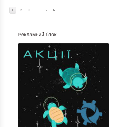
1
2
3
...
5
6
→
Рекламний блок