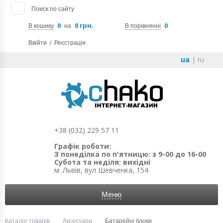
Поиск по сайту
0
0 грн.
0
В кошику
на
В порівнянні
Ввійти
/
Реєстрація
ua
|
ru
+38 (032) 229 57 11
Графік роботи:
З понеділка по п'ятницю: з 9-00 до 16-00
Субота та неділя: вихідні
м. Львів, вул Шевченка, 154
Меню
Каталог товарів
Аксесуари
Батарейні блоки