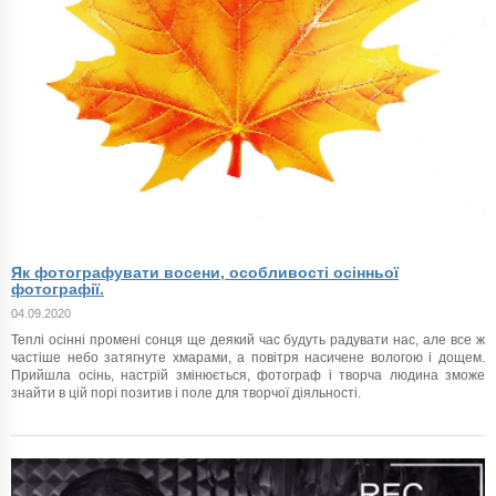
Як фотографувати восени, особливості осінньої
фотографії.
04.09.2020
Теплі осінні промені сонця ще деякий час будуть радувати нас, але все ж
частіше небо затягнуте хмарами, а повітря насичене вологою і дощем.
Прийшла осінь, настрій змінюється, фотограф і творча людина зможе
знайти в цій порі позитив і поле для творчої діяльності.