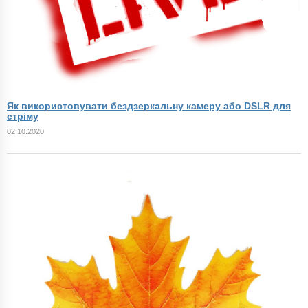
Як використовувати бездзеркальну камеру або DSLR для
стріму
02.10.2020