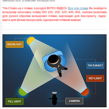
зменшується, а навпаки збільшується.
*На Chako.ua є плівка: в розділі ФОТО І ВІДЕО>
Все для плівки
Ви знайдете
кольорову негативну плівку ISO 100, 200, 320, 400, 800, набори реактивів
для ручної обробки кольорової плівки, картриджі для бек-принту, лідер-
карти для фільм-процесорів, одноразові плівкові камери.