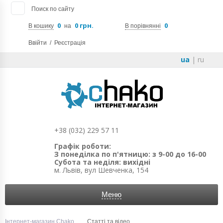
Поиск по сайту
0
0 грн.
0
В кошику
на
В порівнянні
Ввійти
/
Реєстрація
ua
|
ru
+38 (032) 229 57 11
Графік роботи:
З понеділка по п'ятницю: з 9-00 до 16-00
Субота та неділя: вихідні
м. Львів, вул Шевченка, 154
Меню
Інтернет-магазин Chako
Статті та відео