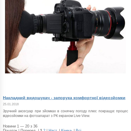
Накладний видошукач - запорука комфортної відеозйомки
25.01.2018
Зручний аксесуар при зйомках в сонячну погоду плюс покращує процес
відеозйомки на фотоапарат з РК екраном Live-View.
Новини 1 — 20 з 36
Початок | Поперед. |
1
2
|
Наст.
|
Кінець
|
Всі