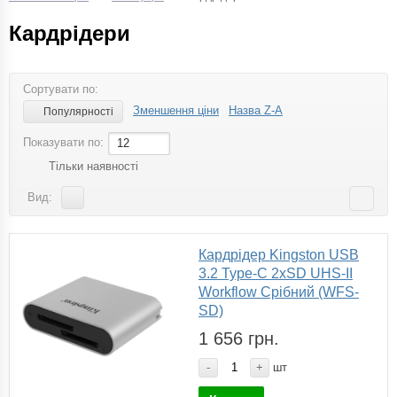
Кардрідери
Сортувати по:
Зменшення ціни
Назва Z-A
Популярності
Показувати по:
12
Тільки наявності
Вид:
Кардрідер Kingston USB
3.2 Type-C 2xSD UHS-II
Workflow Срібний (WFS-
SD)
1 656 грн.
-
+
шт