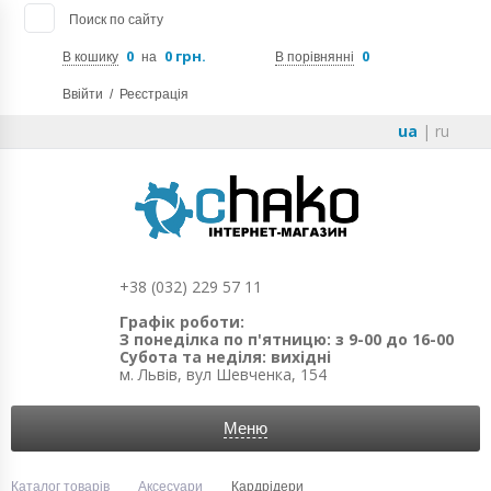
Поиск по сайту
0
0 грн.
0
В кошику
на
В порівнянні
Ввійти
/
Реєстрація
ua
|
ru
+38 (032) 229 57 11
Графік роботи:
З понеділка по п'ятницю: з 9-00 до 16-00
Субота та неділя: вихідні
м. Львів, вул Шевченка, 154
Меню
Каталог товарів
Аксесуари
Кардрідери