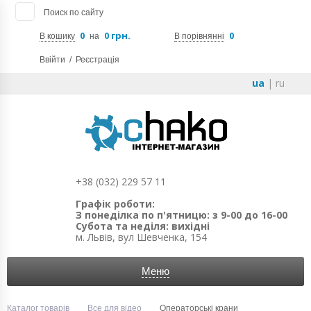
Поиск по сайту
0
0 грн.
0
В кошику
на
В порівнянні
Ввійти
/
Реєстрація
ua
|
ru
+38 (032) 229 57 11
Графік роботи:
З понеділка по п'ятницю: з 9-00 до 16-00
Субота та неділя: вихідні
м. Львів, вул Шевченка, 154
Меню
Каталог товарів
Все для відео
Операторські крани