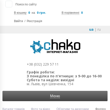
Поиск по сайту
0
0 грн.
0
В кошику
на
В порівнянні
Ввійти
/
Реєстрація
ua
|
ru
+38 (032) 229 57 11
Графік роботи:
З понеділка по п'ятницю: з 9-00 до 16-00
Субота та неділя: вихідні
м. Львів, вул Шевченка, 154
Меню
Каталог товарів
Фото та відео
Об'єктиви та аксесуари
Фоллоу