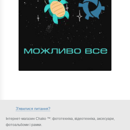
З'явилися питання?
Інтернет-магазин Chako ™: фототехніка, відеотехніка, аксесуари,
фотоальбоми і рамки.