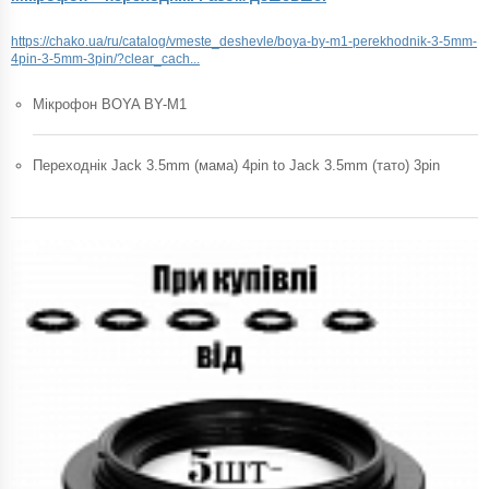
https://chako.ua/ru/catalog/vmeste_deshevle/boya-by-m1-perekhodnik-3-5mm-
4pin-3-5mm-3pin/?clear_cach...
Мікрофон BOYA BY-M1
Переходнік Jack 3.5mm (мама) 4pin to Jack 3.5mm (тато) 3pin