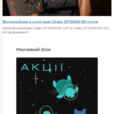
Фотоальбоми в стилі панк Chako 10*15/200 BX оптом
Купуй фотоальбоми Chako 10*15/200 BX-125 та Chako 10*15/200 BX-124,
оптом дешевше!!!
Рекламний блок