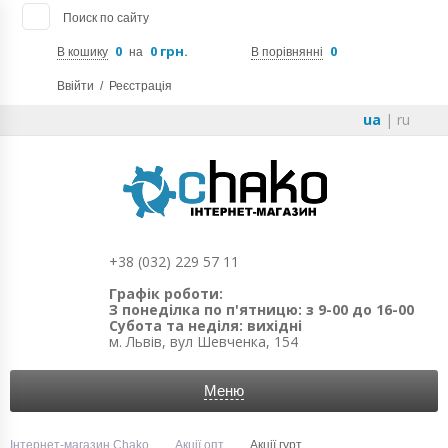
Поиск по сайту
0
0 грн.
0
В кошику
на
В порівнянні
Ввійти
/
Реєстрація
ua
|
ru
+38 (032) 229 57 11
Графік роботи:
З понеділка по п'ятницю: з 9-00 до 16-00
Субота та неділя: вихідні
м. Львів, вул Шевченка, 154
Меню
Інтернет-магазин Chako
Акції опт
Акції гурт