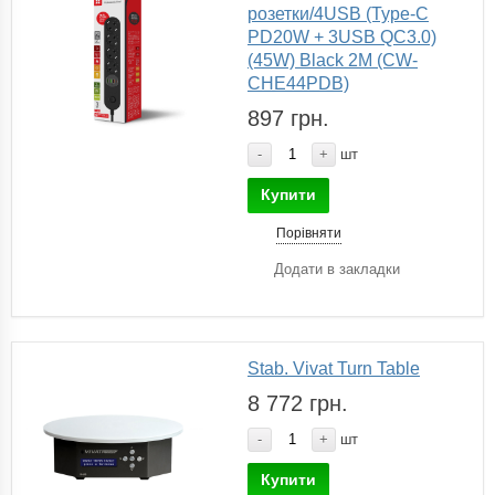
розетки/4USB (Type-C
PD20W + 3USB QC3.0)
(45W) Black 2M (CW-
CHE44PDB)
897 грн.
-
+
шт
Купити
Порівняти
Додати в закладки
Stab. Vivat Turn Table
8 772 грн.
-
+
шт
Купити