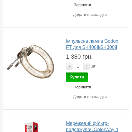
Порівняти
Додати в закладки
Імпульсна лампа Godox
FT для SK400II/SK300II
1 380 грн.
-
+
шт
Купити
Порівняти
Додати в закладки
Мережевий фільтр-
подовжувач СolorWay 4