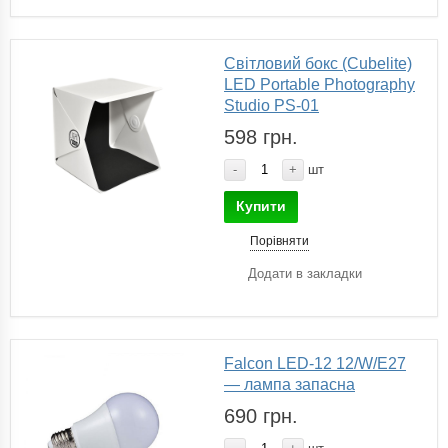
Світловий бокс (Cubelite)
LED Portable Photography
Studio PS-01
598 грн.
-
+
шт
Купити
Порівняти
Додати в закладки
Falcon LED-12 12/W/E27
— лампа запасна
690 грн.