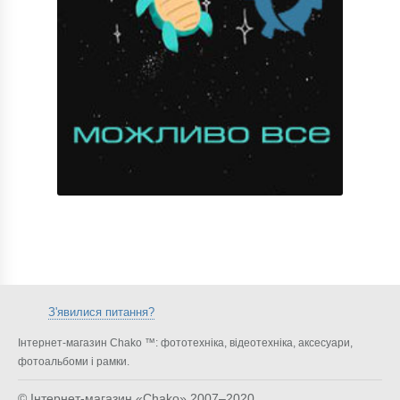
З'явилися питання?
Інтернет-магазин Chako ™: фототехніка, відеотехніка, аксесуари,
фотоальбоми і рамки.
© Інтернет-магазин «Chako»
2007–2020