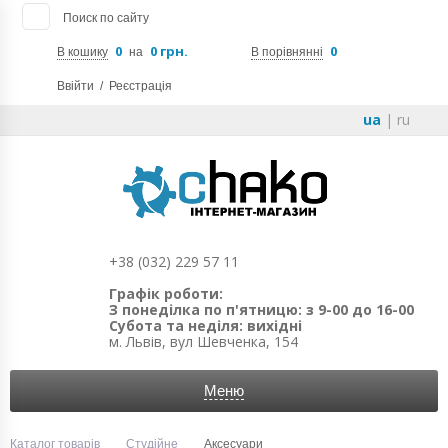
Поиск по сайту
0
0 грн.
0
В кошику
на
В порівнянні
Ввійти
/
Реєстрація
ua
|
ru
+38 (032) 229 57 11
Графік роботи:
З понеділка по п'ятницю: з 9-00 до 16-00
Субота та неділя: вихідні
м. Львів, вул Шевченка, 154
Меню
Каталог товарів
Студійне
Аксесуари