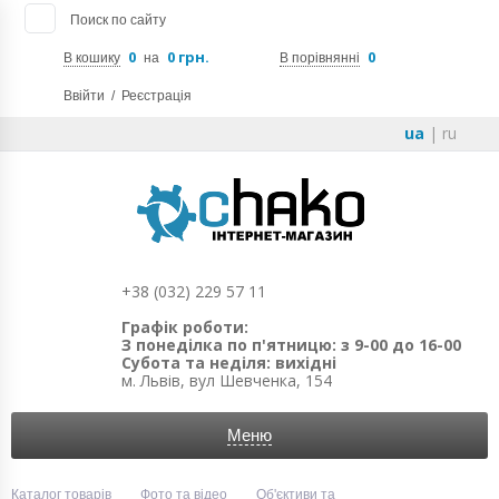
Поиск по сайту
0
0 грн.
0
В кошику
на
В порівнянні
Ввійти
/
Реєстрація
ua
|
ru
+38 (032) 229 57 11
Графік роботи:
З понеділка по п'ятницю: з 9-00 до 16-00
Субота та неділя: вихідні
м. Львів, вул Шевченка, 154
Меню
Каталог товарів
Фото та відео
Об'єктиви та