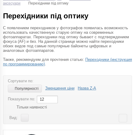
аксесуари
Перехідники під оптику
Перехідники під оптику
С появлением переходников у фотографов появилась возможность
использовать качественную старую оптику на современных
фотоаппаратах. Переходники под оптику бывают с подтверждением
фокуса (AF) и без. На данной странице можно найти переходники
обоих видов под самые популярные байонеты цифровых и
аналоговых фотоаппаратов.
Также, рекомендуем для прочтения статью:
Переходники (инструкция
по программированию)
.
Сортувати по:
Зменшення ціни
Назва Z-A
Популярності
Показувати по:
12
Тільки наявності
Вид: