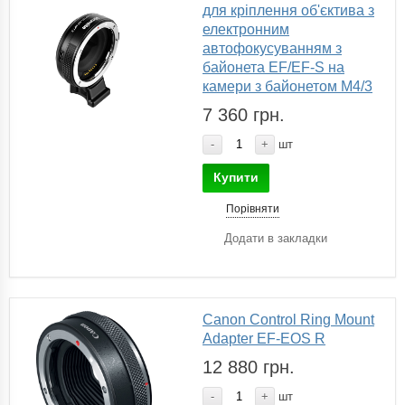
для кріплення об'єктива з
електронним
автофокусуванням з
байонета EF/EF-S на
камери з байонетом M4/3
7 360 грн.
-
+
шт
Купити
Порівняти
Додати в закладки
Canon Control Ring Mount
Adapter EF-EOS R
12 880 грн.
-
+
шт