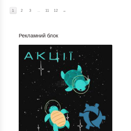
1
2
3
...
11
12
→
Рекламний блок