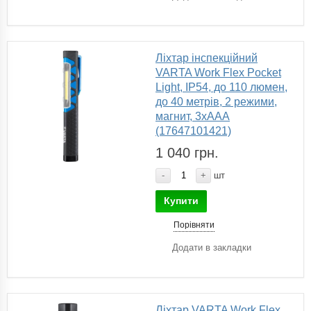
Ліхтар інспекційний
VARTA Work Flex Pocket
Light, IP54, до 110 люмен,
до 40 метрів, 2 режими,
магнит, 3хААА
(17647101421)
1 040 грн.
-
+
шт
Купити
Порівняти
Додати в закладки
Ліхтар VARTA Work Flex