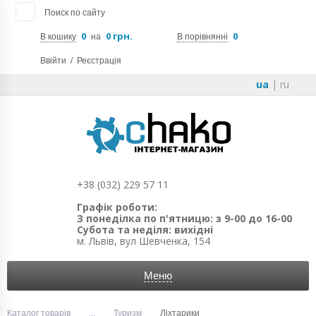
Поиск по сайту
0
0 грн.
0
В кошику
на
В порівнянні
Ввійти
/
Реєстрація
ua
|
ru
+38 (032) 229 57 11
Графік роботи:
З понеділка по п'ятницю: з 9-00 до 16-00
Субота та неділя: вихідні
м. Львів, вул Шевченка, 154
Меню
Каталог товарів
...
Туризм
Ліхтарики