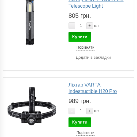
Telescope Light
805 грн.
-
+
шт
Купити
Порівняти
Додати в закладки
Ліхтар VARTA
Indestructible H20 Pro
989 грн.
-
+
шт
Купити
Порівняти