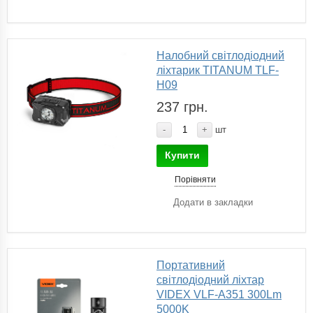
Налобний світлодіодний
ліхтарик TITANUM TLF-
H09
237 грн.
-
+
шт
Купити
Порівняти
Додати в закладки
Портативний
світлодіодний ліхтар
VIDEX VLF-A351 300Lm
5000K