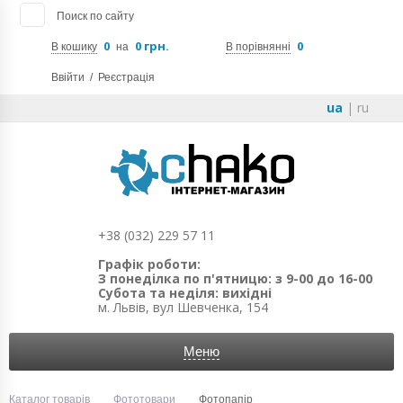
Поиск по сайту
0
0 грн.
0
В кошику
на
В порівнянні
Ввійти
/
Реєстрація
ua
|
ru
+38 (032) 229 57 11
Графік роботи:
З понеділка по п'ятницю: з 9-00 до 16-00
Субота та неділя: вихідні
м. Львів, вул Шевченка, 154
Меню
Каталог товарів
Фототовари
Фотопапір