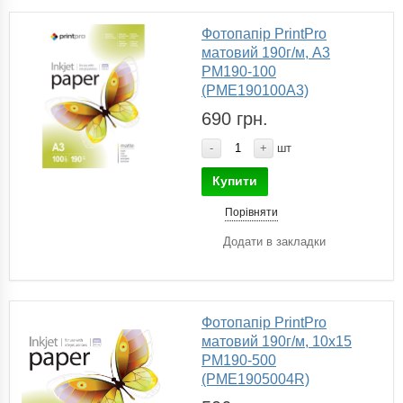
Фотопапір PrintPro
матовий 190г/м, A3
PM190-100
(PME190100A3)
690 грн.
-
+
шт
Купити
Порівняти
Додати в закладки
Фотопапір PrintPro
матовий 190г/м, 10x15
PM190-500
(PME1905004R)