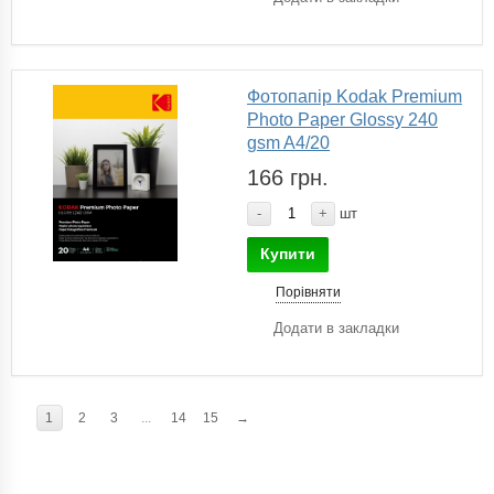
Фотопапір Kodak Premium
Photo Paper Glossy 240
gsm A4/20
166 грн.
-
+
шт
Купити
Порівняти
Додати в закладки
1
2
3
...
14
15
→