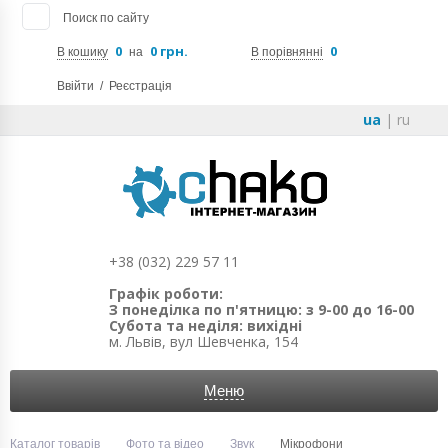
Поиск по сайту
0
0 грн.
0
В кошику
на
В порівнянні
Ввійти
/
Реєстрація
ua
|
ru
+38 (032) 229 57 11
Графік роботи:
З понеділка по п'ятницю: з 9-00 до 16-00
Субота та неділя: вихідні
м. Львів, вул Шевченка, 154
Меню
Каталог товарів
Фото та відео
Звук
Мікрофони