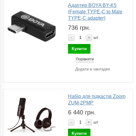
Адаптер BOYA BY-K5
(Female TYPE-C to Male
TYPE-C adapter)
736 грн.
-
+
шт
Купити
Порівняти
Додати в закладки
Набір для підкастів Zoom
ZUM-2PMP
6 440 грн.
-
+
шт
Купити