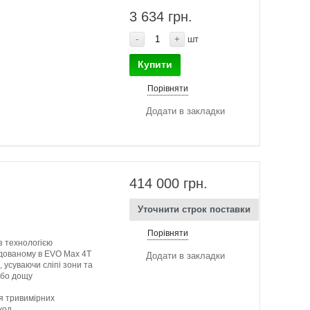
3 634 грн.
-
+
шт
Купити
Порівняти
Додати в закладки
414 000 грн.
Уточнити строк поставки
Порівняти
з технологією
удованому в EVO Max 4T
Додати в закладки
 усуваючи сліпі зони та
або дощу
я тривимірних
код.