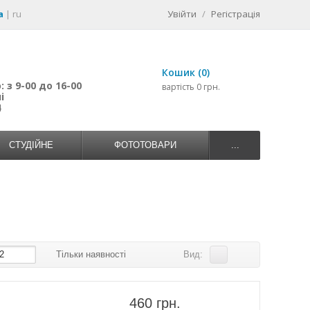
a
|
ru
Увійти
/
Регістрація
Кошик (0)
 з 9-00 до 16-00
вартість 0 грн.
і
4
СТУДІЙНЕ
ФОТОТОВАРИ
...
2
Тільки наявності
Вид:
460 грн.