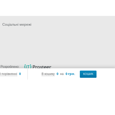
Соціальні мережі
Розроблено:
0
0
0 грн.
В порівнянні
В кошику
на
КОШИК