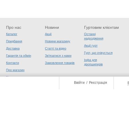
Про нас
Новини
Гуртовим клієнтам
Каталог
Акції
Останні
надходження
Придбання
Новини магазину
Акції гурт
Доставка
Статті та відео
Гурт, що очікується
Гарантія та обмін
Зв'язатися з нами
Інфа для
Контакти
Замовлення товарів
дропшиперів
Про магазин
Угода користувача
Ввійти
/
Реєстрація