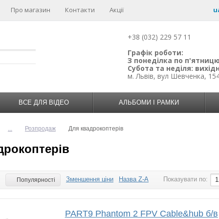
Про магазин
Контакти
Акції
u
+38 (032) 229 57 11
Графік роботи:
З понеділка по п'ятницю:
Субота та неділя: вихідн
м. Львів, вул Шевченка, 15
ВСЕ ДЛЯ ВІДЕО
АЛЬБОМИ І РАМКИ
...
Розпродаж
Для квадрокоптерів
дрокоптерів
Зменшення ціни
Назва Z-A
Показувати по:
:
1
Популярності
PART9 Phantom 2 FPV Cable&hub б/в