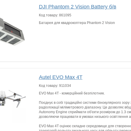
DJI Phantom 2 Vision Battery б/в
Код товару:
861095
Батарея для квадрокоптера Phantom 2 Vision
Autel EVO Max 4T
Код товару:
911034
EVO Max 4T - комерційний безпілотник.
Поєднує в собі традиційні системи бінокулярного зору 
радіолокації міліметрового діапазону. Це дозволяє вб
Autonomy Engine сприймати об'єкти розміром до 1.3 см,
дозволяючи працювати в умовах низького освітлення 
EVO Max 4T оцінює складне середовище для створенн
траєкторій польоту реального часу для обльоту переш