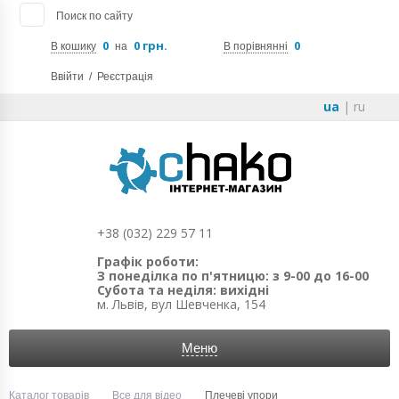
Поиск по сайту
0
0 грн.
0
В кошику
на
В порівнянні
Ввійти
/
Реєстрація
ua
|
ru
+38 (032) 229 57 11
Графік роботи:
З понеділка по п'ятницю: з 9-00 до 16-00
Субота та неділя: вихідні
м. Львів, вул Шевченка, 154
Меню
Каталог товарів
Все для відео
Плечеві упори