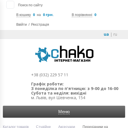
Поиск по сайту
0
0 грн.
0
В кошику
на
В порівнянні
Ввійти
/
Реєстрація
ua
|
ru
+38 (032) 229 57 11
Графік роботи:
З понеділка по п'ятницю: з 9-00 до 16-00
Субота та неділя: вихідні
м. Львів, вул Шевченка, 154
Меню
Каталог товарів
Студійне
Аксесуари
Перехідники на