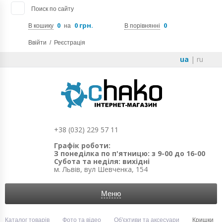
Поиск по сайту
0
0 грн.
0
В кошику
на
В порівнянні
Ввійти
/
Реєстрація
ua
|
ru
+38 (032) 229 57 11
Графік роботи:
З понеділка по п'ятницю: з 9-00 до 16-00
Субота та неділя: вихідні
м. Львів, вул Шевченка, 154
Меню
Каталог товарів
Фото та відео
Об'єктиви та аксесуари
Кришки