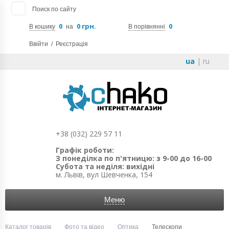
Поиск по сайту
0
0 грн.
0
В кошику
на
В порівнянні
Ввійти
/
Реєстрація
ua
|
ru
+38 (032) 229 57 11
Графік роботи:
З понеділка по п'ятницю: з 9-00 до 16-00
Субота та неділя: вихідні
м. Львів, вул Шевченка, 154
Меню
Каталог товарів
Фото та відео
Оптика
Телескопи