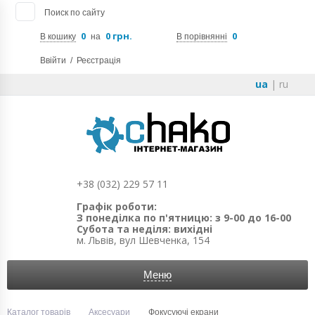
Поиск по сайту
0
0 грн.
0
В кошику
на
В порівнянні
Ввійти
/
Реєстрація
ua
|
ru
+38 (032) 229 57 11
Графік роботи:
З понеділка по п'ятницю: з 9-00 до 16-00
Субота та неділя: вихідні
м. Львів, вул Шевченка, 154
Меню
Каталог товарів
Аксесуари
Фокусуючі екрани