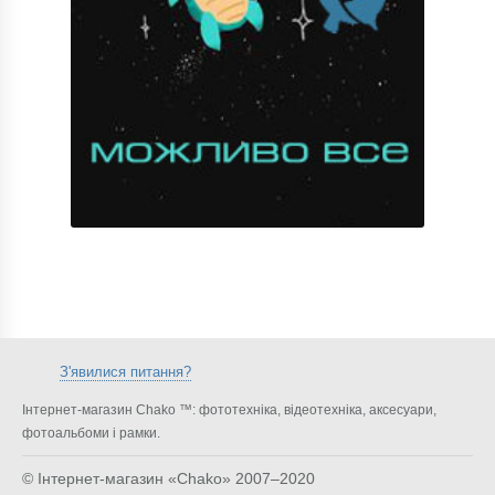
З'явилися питання?
Інтернет-магазин Chako ™: фототехніка, відеотехніка, аксесуари,
фотоальбоми і рамки.
© Інтернет-магазин «Chako»
2007–2020