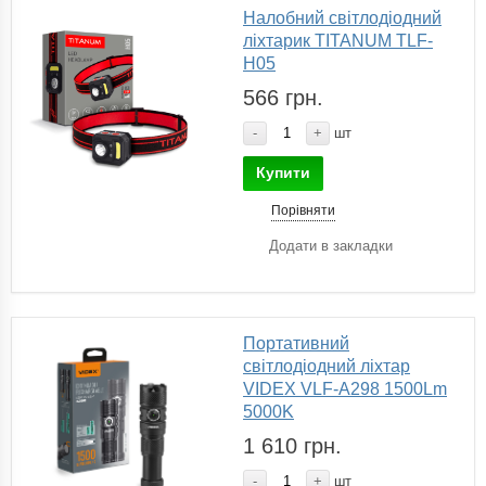
Налобний світлодіодний
ліхтарик TITANUM TLF-
H05
566 грн.
-
+
шт
Купити
Порівняти
Додати в закладки
Портативний
світлодіодний ліхтар
VIDEX VLF-A298 1500Lm
5000K
1 610 грн.
-
+
шт