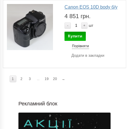
Canon EOS 10D body б/у
4 851 грн.
-
+
шт
Купити
Порівняти
Додати в закладки
1
2
3
...
19
20
→
Рекламний блок