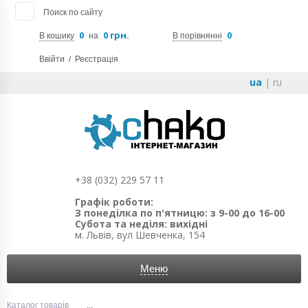
Поиск по сайту
0
0 грн.
0
В кошику
на
В порівнянні
Ввійти
/
Реєстрація
ua
|
ru
+38 (032) 229 57 11
Графік роботи:
З понеділка по п'ятницю: з 9-00 до 16-00
Субота та неділя: вихідні
м. Львів, вул Шевченка, 154
Меню
Каталог товарів
...