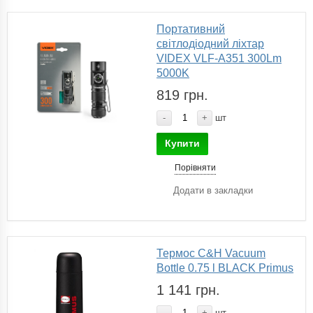
Портативний
світлодіодний ліхтар
VIDEX VLF-A351 300Lm
5000K
819 грн.
-
+
шт
Купити
Порівняти
Додати в закладки
Термос C&H Vacuum
Bottle 0.75 l BLACK Primus
1 141 грн.
-
+
шт