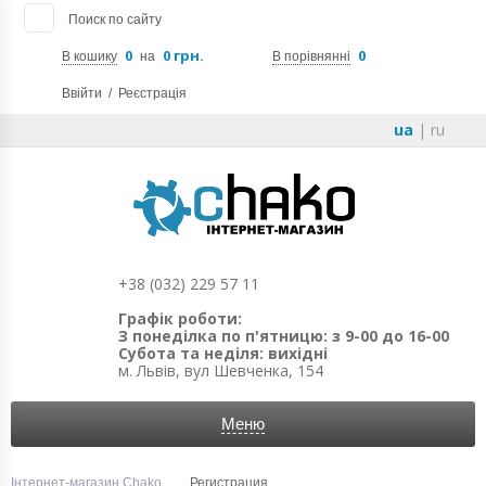
Поиск по сайту
0
0 грн.
0
В кошику
на
В порівнянні
Ввійти
/
Реєстрація
ua
|
ru
+38 (032) 229 57 11
Графік роботи:
З понеділка по п'ятницю: з 9-00 до 16-00
Субота та неділя: вихідні
м. Львів, вул Шевченка, 154
Меню
Інтернет-магазин Chako
Регистрация