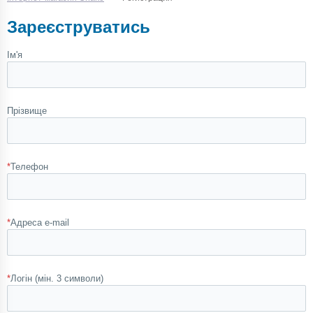
Зареєструватись
Ім'я
Прізвище
*
Телефон
*
Адреса e-mail
*
Логін (мін. 3 символи)