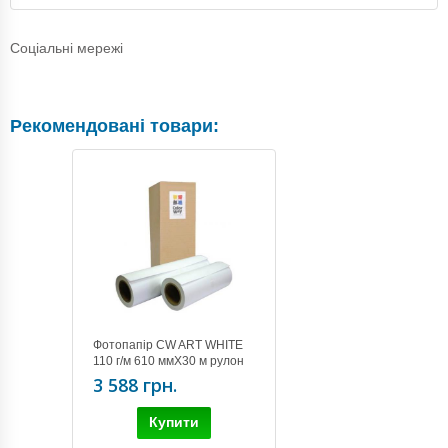
Соціальні мережі
Рекомендовані товари:
Фотопапір CW ART WHITE
110 г/м 610 ммХ30 м рулон
(PWA11061030RL)
3 588 грн.
Купити