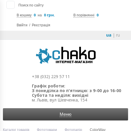
Поиск по сайту
0
0 грн.
0
В кошику
на
В порівнянні
Ввійти
/
Реєстрація
ua
|
ru
+38 (032) 229 57 11
Графік роботи:
З понеділка по п'ятницю: з 9-00 до 16-00
Субота та неділя: вихідні
м. Львів, вул Шевченка, 154
Меню
Каталог товарів
Фототовари
Фотопапір
ColorWay