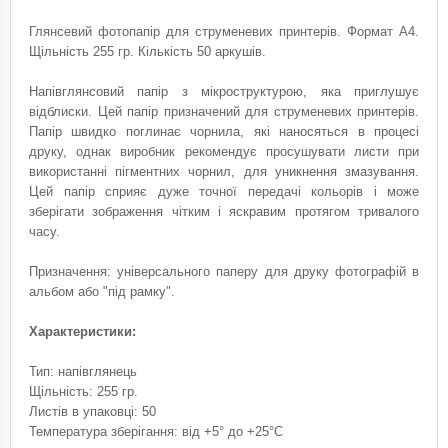
Глянсевий фотопапір для струменевих принтерів. Формат A4.
Щільність 255 гр. Кількість 50 аркушів.
Напівглянсовий папір з мікроструктурою, яка приглушує
відблиски. Цей папір призначений для струменевих принтерів.
Папір швидко поглинає чорнила, які наносяться в процесі
друку, однак виробник рекомендує просушувати листи при
використанні пігментних чорнил, для уникнення змазування.
Цей папір сприяє дуже точної передачі кольорів і може
зберігати зображення чітким і яскравим протягом тривалого
часу.
Призначення: універсального паперу для друку фотографій в
альбом або "під рамку".
Характеристики:
Тип: напівглянець
Щільність: 255 гр.
Листів в упаковці: 50
Температура зберігання: від +5° до +25°С