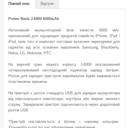
Повний опис
Відгуки
Power Bank J-6000 6000mAh
Автономний акумуляторний блок ємністю 6000 мАг,
призначений для підзарядки продуктів сімейств iPhone, iPad і
iPod, крім того в комплект поставки включені перехідники для
гаджетів від всіх основних виробників Samsung, Blackberry,
Nokia, LG, Motorola, HTC.
На верхній грані міцного корпусу J-6000 розташований
чотирьохрівневий світлодіодний індикатор заряду батареї.
Роз'єм для зарядки пристроїв виробництва Apple закривається
пластиковою кришкою.
На пристрої є роз'єм стандарту USB для зарядки акумулятора
від персонального комп'ютера, ноутбука або мережі змінного
струму. Заряджаємі пристрої підключаються через додатковий
роз'єм USB.
*Пристрій поставляється в білому і чорному кольорах.
Уточнюйте колір під час оформлення замовлення.