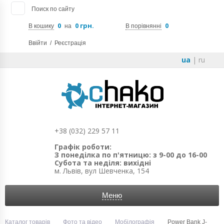
Поиск по сайту
0
0 грн.
0
В кошику
на
В порівнянні
Ввійти
/
Реєстрація
ua
|
ru
+38 (032) 229 57 11
Графік роботи:
З понеділка по п'ятницю: з 9-00 до 16-00
Субота та неділя: вихідні
м. Львів, вул Шевченка, 154
Меню
Каталог товарів
Фото та відео
Мобілографія
Power Bank J-