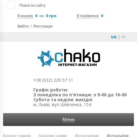
Поиск по сайту
0
0 грн.
0
В кошику
на
В порівнянні
Ввійти
/
Реєстрація
ua
|
ru
+38 (032) 229 57 11
Графік роботи:
З понеділка по п'ятницю: з 9-00 до 16-00
Субота та неділя: вихідні
м. Львів, вул Шевченка, 154
Меню
Каталог товарів
Альбоми і рамки
Фотоальбоми
Фотоальбом