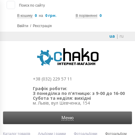
Поиск по сайту
0
0 грн.
0
В кошику
на
В порівнянні
Ввійти
/
Реєстрація
ua
|
ru
+38 (032) 229 57 11
Графік роботи:
З понеділка по п'ятницю: з 9-00 до 16-00
Субота та неділя: вихідні
м. Львів, вул Шевченка, 154
Меню
Каталог товарів
Альбоми і рамки
Фотоальбоми
Фотоальбом